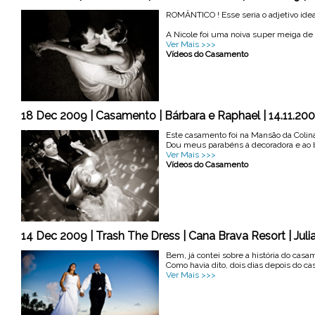
ROMÂNTICO ! Esse seria o adjetivo ideal
A Nicole foi uma noiva super meiga de f
Ver Mais >>>
Vídeos do Casamento
18 Dec 2009 | Casamento | Bárbara e Raphael | 14.11.20
Este casamento foi na Mansão da Colina
Dou meus parabéns á decoradora e ao bom
Ver Mais >>>
Vídeos do Casamento
14 Dec 2009 | Trash The Dress | Cana Brava Resort | Juli
Bem, já contei sobre a história do casa
Como havia dito, dois dias depois do ca
Ver Mais >>>