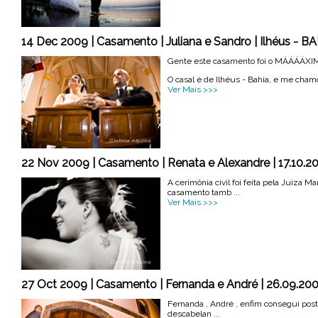
14 Dec 2009 | Casamento | Juliana e Sandro | Ilhéus - BA
Gente este casamento foi o MÁÁÁÁXI
O casal é de Ilhéus - Bahia, e me chamo
Ver Mais >>>
22 Nov 2009 | Casamento | Renata e Alexandre | 17.10.20
A cerimônia civil foi feita pela Juiza 
casamento tamb ...
Ver Mais >>>
27 Oct 2009 | Casamento | Fernanda e André | 26.09.20
Fernanda , André , enfim consegui postar 
descabelan ...