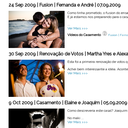
24 Sep 2009 | Fusion | Fernanda e André | 07.09.2009
Como tinha prometido, o fusion do ens
E já estamos nos preparando para o ca
...
Ver Mais >>>
Vídeos do Casamento
Fusion | Fer
30 Sep 2009 | Renovação de Votos | Martha Yres e Alexa
Esta foi a primeira renovação de votos q
Achei bem interessante a idéia. Aconte
Ver Mais >>>
9 Oct 2009 | Casamento | Elaine e Joaquim | 05.09.2009 | 
Como descreveria este casal? Joaquim , 
No maki ...
Ver Mais >>>